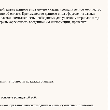
дной заявке данного вида можно указать неограниченное количество
нцию об оплате. Преимущество данного вида оформления заявки
 заявки, комплектность необходимых для участия материалов и т.д.
оверить корректность введённой им информации, проверить
ми, в точности до каждого знака).
основе в размере 50 руб
.
стников орг.взнос вносится одним общим суммарным платежом.