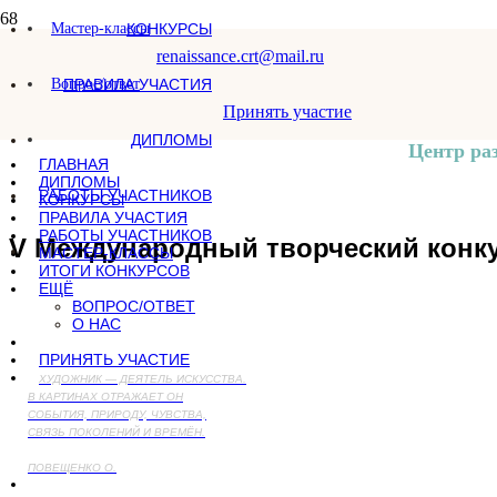
Мастер-классы
КОНКУРСЫ
renaissance.crt@mail.ru
Вопрос/ответ
ПРАВИЛА УЧАСТИЯ
Принять участие
ДИПЛОМЫ
Центр ра
ГЛАВНАЯ
ДИПЛОМЫ
РАБОТЫ УЧАСТНИКОВ
КОНКУРСЫ
ПРАВИЛА УЧАСТИЯ
РАБОТЫ УЧАСТНИКОВ
V Международный творческий конку
МАСТЕР-КЛАССЫ
ИТОГИ КОНКУРСОВ
ЕЩЁ
ВОПРОС/ОТВЕТ
О НАС
ПРИНЯТЬ УЧАСТИЕ
ХУДОЖНИК — ДЕЯТЕЛЬ ИСКУССТВА.
В КАРТИНАХ ОТРАЖАЕТ ОН
СОБЫТИЯ, ПРИРОДУ, ЧУВСТВА,
СВЯЗЬ ПОКОЛЕНИЙ И ВРЕМЁН.
ПОВЕЩЕНКО О.