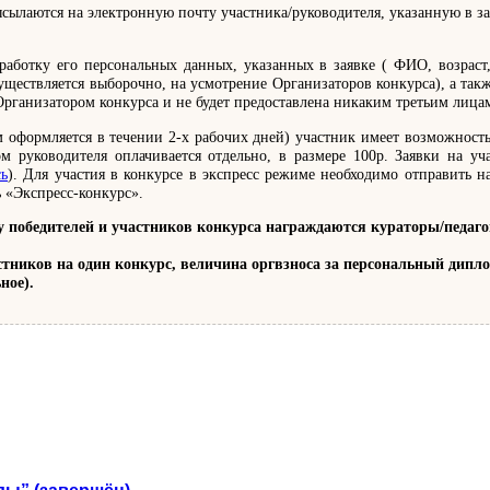
сылаются на электронную почту участника/руководителя, указанную в з
работку его персональных данных, указанных в заявке ( ФИО, возраст,
ществляется выборочно, на усмотрение Организаторов конкурса), а так
Организатором конкурса и не будет предоставлена никаким третьим лица
 оформляется в течении 2-х рабочих дней) участник имеет возможность
м руководителя оплачивается отдельно, в размере 100р. Заявки на 
сь
). Для участия в конкурсе в экспресс режиме необходимо отправить на 
ь «Экспресс-конкурс».
едителей и участников конкурса награждаются кураторы/педагоги,
частников на один конкурс, величина оргвзноса за персональный дип
ное).