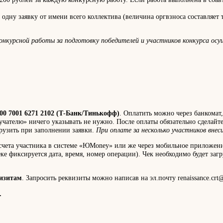
дну заявку от имени всего коллектива (величина оргвзноса составляет т
онкурсной работы за подготовку победителей и участников конкурса ос
00 7001 6271 2102 (Т-Банк/Тинькофф)
. Оплатить можно через банкомат
учателю» ничего указывать не нужно. После оплаты обязательно сделайт
грузить при заполнении заявки.
При оплате за несколько участников вне
 счета участника в системе «ЮMoney» или же через мобильное приложени
е фиксируется дата, время, номер операции). Чек необходимо будет загр
визитам
. Запросить реквизиты можно написав на эл.почту renaissance.crt@
.