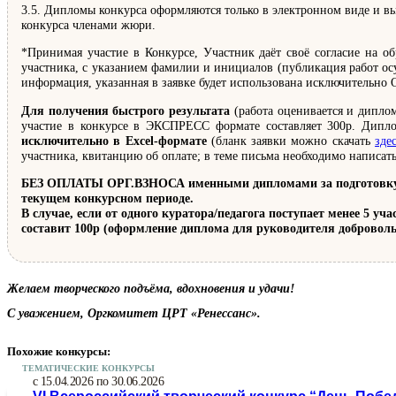
3.5. Дипломы конкурса оформляются только в электронном виде и вы
конкурса членами жюри.
*Принимая участие в Конкурсе, Участник даёт своё согласие на об
участника, с указанием фамилии и инициалов (публикация работ осу
информация, указанная в заявке будет использована исключительно 
Для получения быстрого результата
(работа оценивается и диплом
участие в конкурсе в ЭКСПРЕСС формате составляет 300р. Дипло
исключительно в Excel-формате
(бланк заявки можно скачать
зде
участника, квитанцию об оплате; в теме письма необходимо написат
БЕЗ ОПЛАТЫ ОРГ.ВЗНОСА именными дипломами за подготовку поб
текущем конкурсном периоде.
В случае, если от одного куратора/педагога поступает менее 5 у
составит 100р (оформление диплома для руководителя доброволь
Желаем творческого подъёма, вдохновения и удачи!
С уважением, Оргкомитет ЦРТ «Ренессанс».
Похожие конкурсы:
ТЕМАТИЧЕСКИЕ КОНКУРСЫ
с 15.04.2026 по 30.06.2026