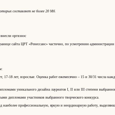
оторых составляет не более 20 Мб.
 внесли оргвзнос
странице сайта ЦРТ «Ренессанс» частично, по усмотрению администрации
м:
5-16 лет, 17-18 лет, взрослые. Оценка работ ежемесячно – 15 и 30/31 числа
ломами уникального дизайна лауреатов I, II или III степени выбранног
ными дипломами участников выбранного творческого конкурса.
од наиболее профессиональную, яркую и неординарную работу, выделяющ