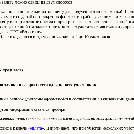
 заявку можно одним из двух способов:
 скачать, напишите нам на эл. почту для получения данного бланка). В о
naissance.crt@mail.ru, прикрепив фотографии работ участников и квита
 почту в отправленные письма и проверить корректность отправленной им
к отправленной им заявке, и не может в случае чего самостоятельно пр
жера ЦРТ «Ренессанс».
й заявке данного вида можно указать от 1 до 10 участников.
х предметов)
ия заявка в оформляется одна на всех участников.
 иных ошибок (дипломы оформляются в соответствии с заявленными данны
ругой информации ставится прочерк.
стника, производится в соответствии с правилами конкурса на платной 
ссанс в разделе
«оплата»
. Напоминаем, что при участии нескольких уча