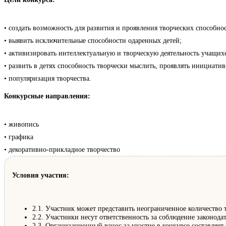
• создать возможность для развития и проявления творческих способнос
• выявить исключительные способности одаренных детей;
• активизировать интеллектуальную и творческую деятельность учащихс
• развить в детях способность творчески мыслить, проявлять инициат
• популяризация творчества.
Конкурсные направления:
• живопись
• графика
• декоративно-прикладное творчество
Условия участия:
2.1. Участник может представить неограниченное количество т
2.2. Участники несут ответственность за соблюдение законод
2.3. Организационный взнос за участие в конкурсе составляет