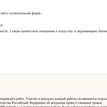
тей в состязательной форме;
я;
ивность, а также ценностное отношение к искусству и окружающему быти
ворческих работ. Участие в конкурсе каждой работы оплачивается отдель
ательства Российской Федерации об авторском праве и смежных правах.
 200 рублей за каждую конкурсную работу. Если работа выполнена в соав