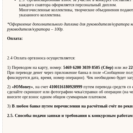
каждого соавтора оформляется персональный диплом.
Многочисленные коллективы, творческие объединения подают о
указанного коллектива.
*Оформление дополнительного диплома для руководителя/куратора к
руководителя/куратора – 100р.
Оплата:
2.4 Оплата оргвзноса осуществляется:
1) Переводом на карту, номер:
5469 6200 3039 8505 (Сбер)
или же
22
При переводе денег через приложение банка в поле «Сообщение пол
фиксируется дата, время, номер операции). Чек необходимо будет за
2)
«ЮMoney»
, на счет
4100116180920999
путем перевода средств со
сделайте скриншот или фотографию чека/справки об операции (на чек
внесите орг.взнос одним общим суммарным платежом.
3)
В любом банке путем перечисления на расчётный счёт по рек
2.5. Способы подачи заявки и требования к конкурсным работам