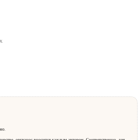
ю;
но.
торстве, оргвзнос вносится каждым автором. Соответственно, для