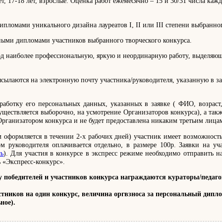
5-16 лет, 17-18 лет, взрослые. Оценка работ ежемесячно – 15 и 30/31 числа
ломами уникального дизайна лауреатов I, II или III степени выбранног
ными дипломами участников выбранного творческого конкурса.
од наиболее профессиональную, яркую и неординарную работу, выделяющ
сылаются на электронную почту участника/руководителя, указанную в з
работку его персональных данных, указанных в заявке ( ФИО, возраст,
ществляется выборочно, на усмотрение Организаторов конкурса), а так
Организатором конкурса и не будет предоставлена никаким третьим лица
 оформляется в течении 2-х рабочих дней) участник имеет возможность
м руководителя оплачивается отдельно, в размере 100р. Заявки на 
сь
). Для участия в конкурсе в экспресс режиме необходимо отправить на 
ь «Экспресс-конкурс».
едителей и участников конкурса награждаются кураторы/педагоги,
частников на один конкурс, величина оргвзноса за персональный дип
ное).