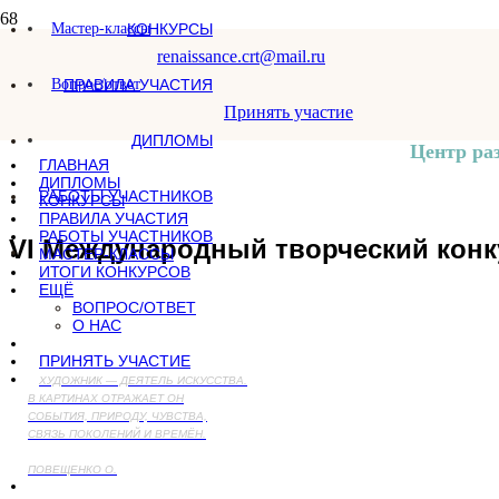
Мастер-классы
КОНКУРСЫ
renaissance.crt@mail.ru
Вопрос/ответ
ПРАВИЛА УЧАСТИЯ
Принять участие
ДИПЛОМЫ
Центр ра
ГЛАВНАЯ
ДИПЛОМЫ
РАБОТЫ УЧАСТНИКОВ
КОНКУРСЫ
ПРАВИЛА УЧАСТИЯ
РАБОТЫ УЧАСТНИКОВ
VI Международный творческий конк
МАСТЕР-КЛАССЫ
ИТОГИ КОНКУРСОВ
ЕЩЁ
ВОПРОС/ОТВЕТ
О НАС
ПРИНЯТЬ УЧАСТИЕ
ХУДОЖНИК — ДЕЯТЕЛЬ ИСКУССТВА.
В КАРТИНАХ ОТРАЖАЕТ ОН
СОБЫТИЯ, ПРИРОДУ, ЧУВСТВА,
СВЯЗЬ ПОКОЛЕНИЙ И ВРЕМЁН.
ПОВЕЩЕНКО О.