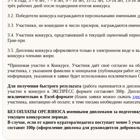
3 – 4 года; 5 – 6 лет; 7 – 8 лет, 9 – 10 лет, 11-12 лет, 13-14 лет, 1
трёх рабочих дней после подведения итогов конкурса.
3.2. Победители конкурса награждаются персональными именными дип
3.3. Участники, не вошедшие в число призеров, награждаются имен
3.4. Участник конкурса, представивший в текущий оценочный пери
Гран-при.
3.5. Дипломы конкурса оформляются только в электронном виде и вы
конкурса членами жюри.
*Принимая участие в Конкурсе, Участник даёт своё согласие на об
участника, с указанием фамилии и инициалов (публикация работ осу
информация, указанная в заявке будет использована исключительно 
Для получения быстрого результата
(работа оценивается и диплом
участие в конкурсе в ЭКСПРЕСС формате составляет 300р. Дипло
исключительно в Excel-формате
(бланк заявки можно скачать
зде
участника, квитанцию об оплате; в теме письма необходимо написат
БЕЗ ОПЛАТЫ ОРГ.ВЗНОСА именными дипломами за подготовку поб
текущем конкурсном периоде.
В случае, если от одного куратора/педагога поступает менее 5 у
составит 100р (оформление диплома для руководителя доброволь