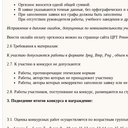
Оргвзнос вносится одной общей суммой.
В заявке указываются точные данные, без орфографических и
При заполнении заявки все графы должны быть заполнены
При отсутствии руководителя работы, учебного заведения и д
Исправление в дипломе ошибок, допущенных по невнимательности уча
Внести онлайн оплату оргвзноса можно на странице сайта ЦРТ Рене
2.6 Требования к материалам:
К участию допускаются работы в формате Jpeg, Bmp, Png , объем к
2.7. К участию в конкурсе не допускаются:
Работы, противоречащие этическим нормам
Работы, авторство которых не принадлежит участнику
Работы, авторы которых некорректно заполнили заявку или не
2.8. Работы участников, поступившие на конкурс, размещаются на 
3. Подведение итогов конкурса и награждение:
3.1. Оценка конкурсных работ осуществляется по возрастным группа