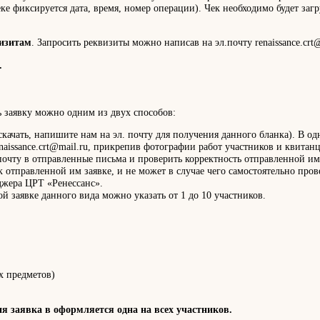
е фиксируется дата, время, номер операции). Чек необходимо будет загр
визитам
. Запросить реквизиты можно написав на эл.почту renaissance.crt@
.
 заявку можно одним из двух способов:
 скачать, напишите нам на эл. почту для получения данного бланка). В о
naissance.crt@mail.ru, прикрепив фотографии работ участников и квита
 почту в отправленные письма и проверить корректность отправленной им
к отправленной им заявке, и не может в случае чего самостоятельно пр
жера ЦРТ «Ренессанс».
й заявке данного вида можно указать от 1 до 10 участников.
х предметов)
ия заявка в оформляется одна на всех участников.