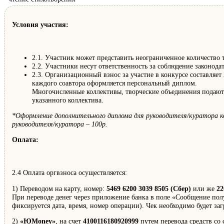
Условия участия:
2.1. Участник может представить неограниченное количество т
2.2. Участники несут ответственность за соблюдение законод
2.3. Организационный взнос за участие в конкурсе составляет
каждого соавтора оформляется персональный диплом.
Многочисленные коллективы, творческие объединения подают о
указанного коллектива.
*Оформление дополнительного диплома для руководителя/куратора к
руководителя/куратора – 100р.
Оплата:
2.4 Оплата оргвзноса осуществляется:
1) Переводом на карту, номер:
5469 6200 3039 8505 (Сбер)
или же
22
При переводе денег через приложение банка в поле «Сообщение пол
фиксируется дата, время, номер операции). Чек необходимо будет за
2)
«ЮMoney»
, на счет
4100116180920999
путем перевода средств со