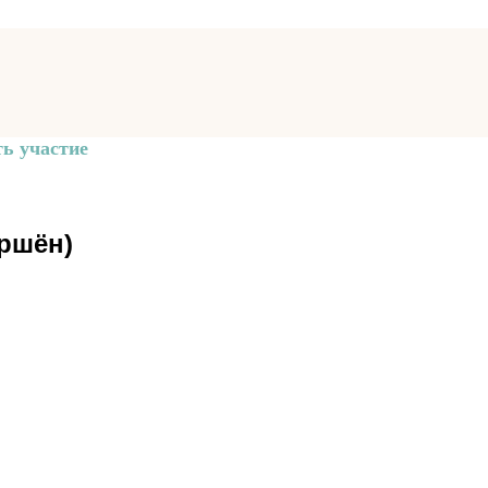
ь участие
ршён)