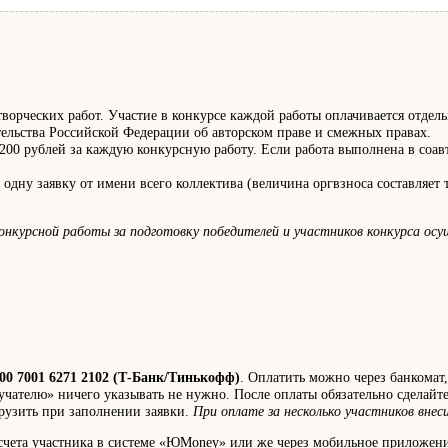
ворческих работ. Участие в конкурсе каждой работы оплачивается отдель
ательства Российской Федерации об авторском праве и смежных правах.
 200 рублей за каждую конкурсную работу. Если работа выполнена в соав
дну заявку от имени всего коллектива (величина оргвзноса составляет т
онкурсной работы за подготовку победителей и участников конкурса ос
00 7001 6271 2102 (Т-Банк/Тинькофф)
. Оплатить можно через банкомат
учателю» ничего указывать не нужно. После оплаты обязательно сделайт
грузить при заполнении заявки.
При оплате за несколько участников вне
 счета участника в системе «ЮMoney» или же через мобильное приложени