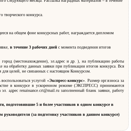
 каждого следующего месяца. Рассылка наградных материалов – в течение
о творческого конкурса.
ееся на общем фоне конкурсных работ, награждается дипломом
аявке,
в течение 3 рабочих дней
с момента подведения итогов
 город (местонахождение), эл.адрес и др. ), на публикацию работы
же на обработку данных заявки при публикации итогов конкурса. Вся
м для целей, не связанных с настоящим Конкурсом.
 воспользоваться услугой «
Экспресс-конкурс
». Размер орг.взноса за
участие в конкурсе в ускоренном режиме (ЭКСПРЕСС) принимаются
эл. адрес renaissance.crt@mail.ru заполненный бланк заявки, работу
 подготовившие 5 и более участников в одном конкурсе в
лом руководителя (за подготовку участников в данном конкурсе)