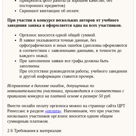
Прикрепить фото работы (в хорошем качестве, без
посторонних предметов)
Скриншот квитанции об оплате.
При участии в конкурсе нескольких авторов от учебного
заведения заявка в оформляется одна на всех участников.
Оргвзнос вносится одной общей суммой.
В заявке указываются точные данные, без
орфографических и иных ошибок (дипломы оформляются
в соответствии с заявленными данными, в точности до
каждого знака).
При заполнении заявки все графы должны быть
заполнены
При отсутствии руководителя работы, учебного заведения
и другой информации ставится прочерк.
Исправление в дипломе ошибок, допущенных по
невнимательности участника, производится в соответствии с
правилами конкурса на платной основе в размере 50 руб
.
Внести онлайн оплату оргвзноса можно на странице сайта ЦРТ
Ренессанс в разделе
«оплата»
. Напоминаем, что при участии
нескольких участников орг.взнос вносится одним общим
суммарным платежом.
2.6 Требования к материалам: