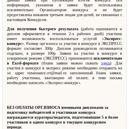
данных заявки при публикации итогов конкурса. Вся
информация, указанная в заявке будет использована
исключительно Организатором конкурса и не будет
предоставлена никаким третьим лицам для целей, не связанных с
настоящим Конкурсом.
Для получения быстрого результата
(работа оценивается и
диплом оформляется в течении 2-х рабочих дней) участник
имеет возможность воспользоваться услугой «
Экспресс-
конкурс
». Размер орг.взноса за участие в конкурсе в ЭКСПРЕСС
формате составляет 300р. Диплом руководителя оплачивается
отдельно, в размере 100р. Заявки на участие в конкурсе в
ускоренном режиме (ЭКСПРЕСС) принимаются
исключительно
в Excel-формате
(бланк заявки можно скачать
здесь
). Для
участия в конкурсе в экспресс режиме необходимо отправить на
эл. адрес renaissance.crt@mail.ru заполненный бланк заявки,
работу участника, квитанцию об оплате; в теме письма
необходимо написать «Экспресс-конкурс».
БЕЗ ОПЛАТЫ ОРГ.ВЗНОСА именными дипломами за
подготовку победителей и участников конкурса
награждаются кураторы/педагоги, подготовившие 5 и более
участников в одном конкурсе в текущем конкурсном
периоде.