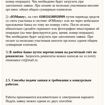
номер операции). Чек необходимо будет загрузить при
заполнении заявки.
При оплате за несколько участников внесите
орг.взнос одним общим суммарным платежом.
2)
«ЮMoney»
, на счет
4100116180920999
путем перевода средств
со счета участника в системе «ЮMoney» или же через мобильное
приложение банка по тому же номеру счёта. После оплаты
обязательно сделайте скриншот или фотографию чека/справки об
операции (на чеке фиксируется дата, время, номер операции).
Чек необходимо будет загрузить при заполнении заявки. При
оплате за несколько участников внесите орг.взнос одним общим
суммарным платежом.
3)
В любом банке путем перечисления на расчётный счёт по
реквизитам
. Запросить реквизиты можно написав на эл.почту
renaissance.crt@mail.ru.
2.5. Способы подачи заявки и требования к конкурсным
работам.
Работы принимаются исключительно в электронном варианте.
Подать заявку можно одним из двух способов: