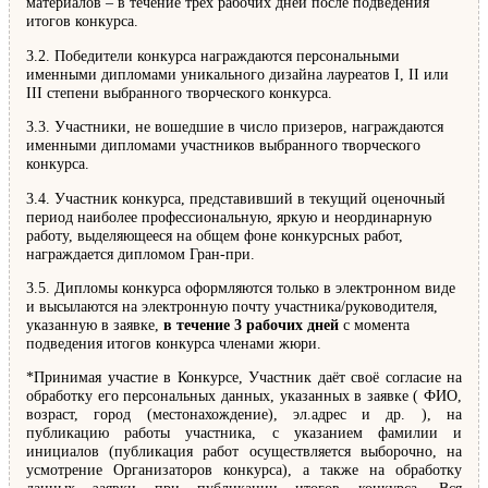
материалов – в течение трёх рабочих дней после подведения
итогов конкурса.
3.2. Победители конкурса награждаются персональными
именными дипломами уникального дизайна лауреатов I, II или
III степени выбранного творческого конкурса.
3.3. Участники, не вошедшие в число призеров, награждаются
именными дипломами участников выбранного творческого
конкурса.
3.4. Участник конкурса, представивший в текущий оценочный
период наиболее профессиональную, яркую и неординарную
работу, выделяющееся на общем фоне конкурсных работ,
награждается дипломом Гран-при.
3.5. Дипломы конкурса оформляются только в электронном виде
и высылаются на электронную почту участника/руководителя,
указанную в заявке,
в течение 3 рабочих дней
с момента
подведения итогов конкурса членами жюри.
*Принимая участие в Конкурсе, Участник даёт своё согласие на
обработку его персональных данных, указанных в заявке ( ФИО,
возраст, город (местонахождение), эл.адрес и др. ), на
публикацию работы участника, с указанием фамилии и
инициалов (публикация работ осуществляется выборочно, на
усмотрение Организаторов конкурса), а также на обработку