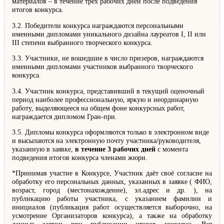
материалов – в течение трёх рабочих дней после подведения
итогов конкурса.
3.2. Победители конкурса награждаются персональными
именными дипломами уникального дизайна лауреатов I, II или
III степени выбранного творческого конкурса.
3.3. Участники, не вошедшие в число призеров, награждаются
именными дипломами участников выбранного творческого
конкурса.
3.4. Участник конкурса, представивший в текущий оценочный
период наиболее профессиональную, яркую и неординарную
работу, выделяющееся на общем фоне конкурсных работ,
награждается дипломом Гран-при.
3.5. Дипломы конкурса оформляются только в электронном виде
и высылаются на электронную почту участника/руководителя,
указанную в заявке,
в течение 3 рабочих дней
с момента
подведения итогов конкурса членами жюри.
*Принимая участие в Конкурсе, Участник даёт своё согласие на
обработку его персональных данных, указанных в заявке ( ФИО,
возраст, город (местонахождение), эл.адрес и др. ), на
публикацию работы участника, с указанием фамилии и
инициалов (публикация работ осуществляется выборочно, на
усмотрение Организаторов конкурса), а также на обработку