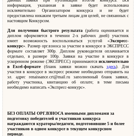
данных заявки при публикации итогов конкурса. Вся
информация, указанная в заявке будет использована
исключительно Организатором конкурса и не будет
предоставлена никаким третьим лицам для целей, не связанных с
настоящим Конкурсом.
Для получения быстрого результата
(работа оценивается и
диплом оформляется в течении 2-х рабочих дней) участник
имеет возможность воспользоваться услугой «
Экспресс-
конкурс
». Размер орг.взноса за участие в конкурсе в ЭКСПРЕСС
формате составляет 300р. Диплом руководителя оплачивается
отдельно, в размере 100р. Заявки на участие в конкурсе в
ускоренном режиме (ЭКСПРЕСС) принимаются
исключительно
в Excel-формате
(бланк заявки можно скачать
здесь
). Для
участия в конкурсе в экспресс режиме необходимо отправить на
эл. адрес renaissance.crt@mail.ru заполненный бланк заявки,
работу участника, квитанцию об оплате; в теме письма
необходимо написать «Экспресс-конкурс».
БЕЗ ОПЛАТЫ ОРГ.ВЗНОСА именными дипломами за
подготовку победителей и участников конкурса
награждаются кураторы/педагоги, подготовившие 5 и более
участников в одном конкурсе в текущем конкурсном
периоде.