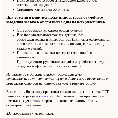
Прикрепить фото работы (в хорошем качестве, без
посторонних предметов)
Скриншот квитанции об оплате.
При участии в конкурсе нескольких авторов от учебного
заведения заявка в оформляется одна на всех участников.
Оргвзнос вносится одной общей суммой.
В заявке указываются точные данные, без
орфографических и иных ошибок (дипломы оформляются
в соответствии с заявленными данными, в точности до
каждого знака).
При заполнении заявки все графы должны быть
заполнены
При отсутствии руководителя работы, учебного заведения
и другой информации ставится прочерк.
Исправление в дипломе ошибок, допущенных по
невнимательности участника, производится в соответствии с
правилами конкурса на платной основе в размере 50 руб
.
Внести онлайн оплату оргвзноса можно на странице сайта ЦРТ
Ренессанс в разделе
«оплата»
. Напоминаем, что при участии
нескольких участников орг.взнос вносится одним общим
суммарным платежом.
2.6 Требования к материалам: