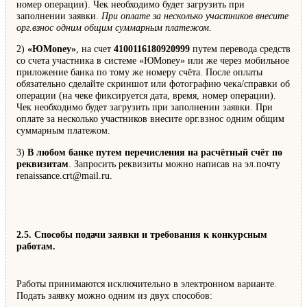
номер операции). Чек необходимо будет загрузить при
заполнении заявки.
При оплате за несколько участников внесите
орг.взнос одним общим суммарным платежом.
2)
«ЮMoney»
, на счет
4100116180920999
путем перевода средств
со счета участника в системе «ЮMoney» или же через мобильное
приложение банка по тому же номеру счёта. После оплаты
обязательно сделайте скриншот или фотографию чека/справки об
операции (на чеке фиксируется дата, время, номер операции).
Чек необходимо будет загрузить при заполнении заявки. При
оплате за несколько участников внесите орг.взнос одним общим
суммарным платежом.
3)
В любом банке путем перечисления на расчётный счёт по
реквизитам
. Запросить реквизиты можно написав на эл.почту
renaissance.crt@mail.ru.
2.5. Способы подачи заявки и требования к конкурсным
работам.
Работы принимаются исключительно в электронном варианте.
Подать заявку можно одним из двух способов: