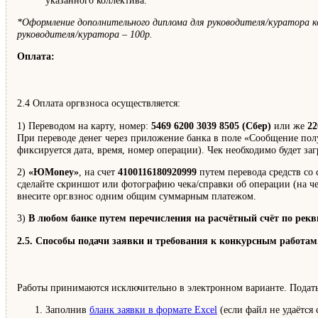
*Оформление дополнительного диплома для руководителя/куратора к
руководителя/куратора – 100р.
Оплата:
2.4 Оплата оргвзноса осуществляется:
1) Переводом на карту, номер:
5469 6200 3039 8505 (Сбер)
или же
22
При переводе денег через приложение банка в поле «Сообщение пол
фиксируется дата, время, номер операции). Чек необходимо будет за
2)
«ЮMoney»
, на счет
4100116180920999
путем перевода средств со
сделайте скриншот или фотографию чека/справки об операции (на чек
внесите орг.взнос одним общим суммарным платежом.
3)
В любом банке путем перечисления на расчётный счёт по рек
2.5. Способы подачи заявки и требования к конкурсным работам
Работы принимаются исключительно в электронном варианте. Подать
Заполнив
бланк заявки в формате Excel
(если файл не удаётся