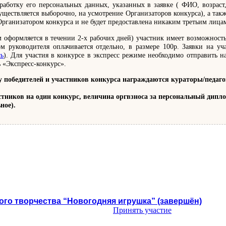
работку его персональных данных, указанных в заявке ( ФИО, возраст,
ществляется выборочно, на усмотрение Организаторов конкурса), а так
Организатором конкурса и не будет предоставлена никаким третьим лица
 оформляется в течении 2-х рабочих дней) участник имеет возможность
м руководителя оплачивается отдельно, в размере 100р. Заявки на 
сь
). Для участия в конкурсе в экспресс режиме необходимо отправить на 
ь «Экспресс-конкурс».
едителей и участников конкурса награждаются кураторы/педагоги,
частников на один конкурс, величина оргвзноса за персональный дип
ное).
ого творчества “Новогодняя игрушка” (завершён)
Принять участие