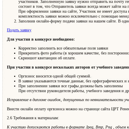
участников. Заполненную заявку нужно отправить на почту re
состоит в том, что Отправитель заявки всегда может зайти на
При оформлении заявки на сайте, Участник не имеет доступа 
комплектность заявки можно исключительно с помощью менед
Заполнив онлайн-форму подачи заявки на нашем сайте. В одно
Подать заявку
Для участия в конкурсе необходимо:
Корректно заполнить все обязательные поля заявки
Прикрепить фото работы (в хорошем качестве, без посторонни
Скриншот квитанции об оплате.
При участии в конкурсе нескольких авторов от учебного заведен
Оргвзнос вносится одной общей суммой.
В заявке указываются точные данные, без орфографических и
При заполнении заявки все графы должны быть заполнены
При отсутствии руководителя работы, учебного заведения и д
Исправление в дипломе ошибок, допущенных по невнимательности уча
Внести онлайн оплату оргвзноса можно на странице сайта ЦРТ Рене
2.6 Требования к материалам:
К участию допускаются работы в формате Jpeg, Bmp, Png , объем к