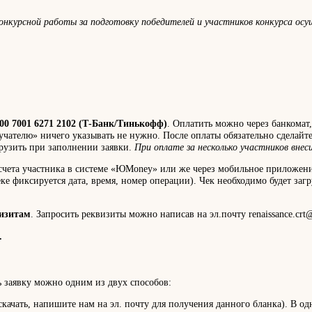
онкурсной работы за подготовку победителей и участников конкурса ос
00 7001 6271 2102 (Т-Банк/Тинькофф)
. Оплатить можно через банкомат
учателю» ничего указывать не нужно. После оплаты обязательно сделайт
грузить при заполнении заявки.
При оплате за несколько участников вне
 счета участника в системе «ЮMoney» или же через мобильное приложени
е фиксируется дата, время, номер операции). Чек необходимо будет загр
визитам
. Запросить реквизиты можно написав на эл.почту renaissance.crt@
.
 заявку можно одним из двух способов:
 скачать, напишите нам на эл. почту для получения данного бланка). В о