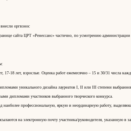
 внесли оргвзнос
странице сайта ЦРТ «Ренессанс» частично, по усмотрению администрации
м:
5-16 лет, 17-18 лет, взрослые. Оценка работ ежемесячно – 15 и 30/31 числа
ломами уникального дизайна лауреатов I, II или III степени выбранног
ными дипломами участников выбранного творческого конкурса.
од наиболее профессиональную, яркую и неординарную работу, выделяющ
сылаются на электронную почту участника/руководителя, указанную в з