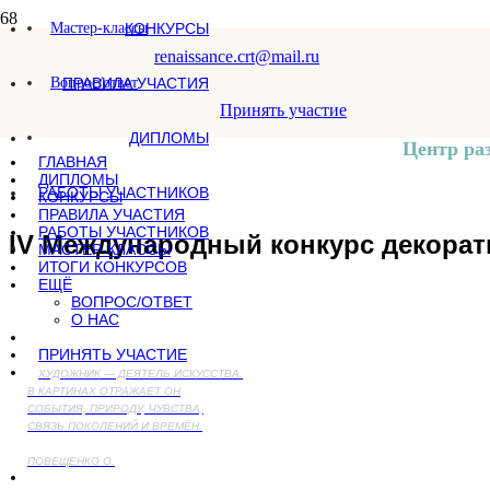
Мастер-классы
КОНКУРСЫ
renaissance.crt@mail.ru
Вопрос/ответ
ПРАВИЛА УЧАСТИЯ
Принять участие
ДИПЛОМЫ
Центр ра
ГЛАВНАЯ
ДИПЛОМЫ
РАБОТЫ УЧАСТНИКОВ
КОНКУРСЫ
ПРАВИЛА УЧАСТИЯ
РАБОТЫ УЧАСТНИКОВ
IV Международный конкурс декорат
МАСТЕР-КЛАССЫ
ИТОГИ КОНКУРСОВ
ЕЩЁ
ВОПРОС/ОТВЕТ
О НАС
ПРИНЯТЬ УЧАСТИЕ
ХУДОЖНИК — ДЕЯТЕЛЬ ИСКУССТВА.
В КАРТИНАХ ОТРАЖАЕТ ОН
СОБЫТИЯ, ПРИРОДУ, ЧУВСТВА,
СВЯЗЬ ПОКОЛЕНИЙ И ВРЕМЁН.
ПОВЕЩЕНКО О.