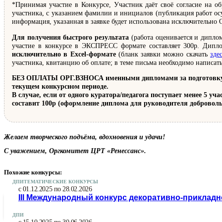
*Принимая участие в Конкурсе, Участник даёт своё согласие на об
участника, с указанием фамилии и инициалов (публикация работ осу
информация, указанная в заявке будет использована исключительно 
Для получения быстрого результата
(работа оценивается и диплом
участие в конкурсе в ЭКСПРЕСС формате составляет 300р. Дипло
исключительно в Excel-формате
(бланк заявки можно скачать
зде
участника, квитанцию об оплате; в теме письма необходимо написат
БЕЗ ОПЛАТЫ ОРГ.ВЗНОСА именными дипломами за подготовку поб
текущем конкурсном периоде.
В случае, если от одного куратора/педагога поступает менее 5 у
составит 100р (оформление диплома для руководителя доброволь
Желаем творческого подъёма, вдохновения и удачи!
С уважением, Оргкомитет ЦРТ «Ренессанс».
Похожие конкурсы:
ДПИ
ТЕМАТИЧЕСКИЕ КОНКУРСЫ
с 01.12.2025 по 28.02.2026
III Международный конкурс декоративно-прикладн
ДПИ