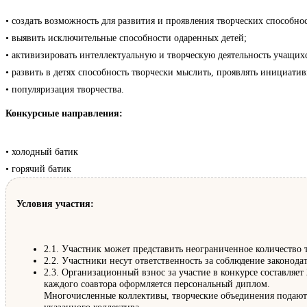
• создать возможность для развития и проявления творческих способнос
• выявить исключительные способности одаренных детей;
• активизировать интеллектуальную и творческую деятельность учащихс
• развить в детях способность творчески мыслить, проявлять инициат
• популяризация творчества.
Конкурсные направления:
• холодный батик
• горячий батик
Условия участия:
2.1. Участник может представить неограниченное количество т
2.2. Участники несут ответственность за соблюдение законод
2.3. Организационный взнос за участие в конкурсе составляет
каждого соавтора оформляется персональный диплом.
Многочисленные коллективы, творческие объединения подают о
указанного коллектива.