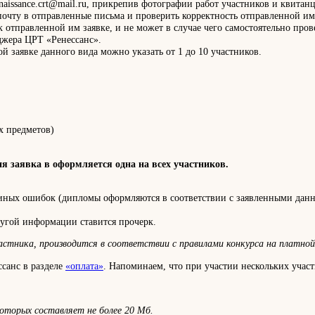
naissance.crt@mail.ru, прикрепив фотографии работ участников и квита
 почту в отправленные письма и проверить корректность отправленной им
к отправленной им заявке, и не может в случае чего самостоятельно пр
жера ЦРТ «Ренессанс».
й заявке данного вида можно указать от 1 до 10 участников.
х предметов)
ия заявка в оформляется одна на всех участников.
 иных ошибок (дипломы оформляются в соответствии с заявленными данны
ругой информации ставится прочерк.
стника, производится в соответствии с правилами конкурса на платной 
ссанс в разделе
«оплата»
. Напоминаем, что при участии нескольких уча
оторых составляет не более 20 Мб.