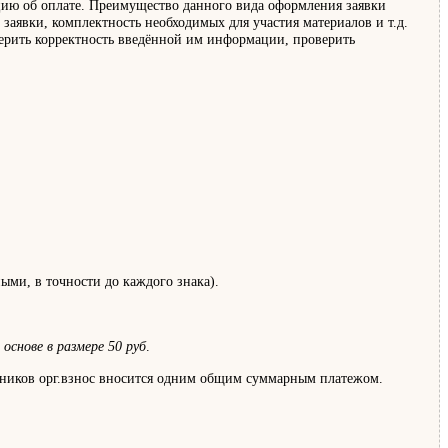
нцию об оплате. Преимущество данного вида оформления заявки
 заявки, комплектность необходимых для участия материалов и т.д.
оверить корректность введённой им информации, проверить
ми, в точности до каждого знака).
основе в размере 50 руб
.
стников орг.взнос вносится одним общим суммарным платежом.